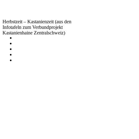
Herbstzeit – Kastanienzeit (aus den
Infotafeln zum Verbundprojekt
Kastanienhaine Zentralschweiz)
Illustrator
Infostrator
info
@
tinokueng